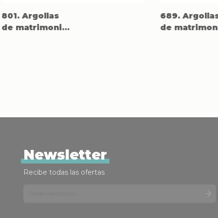
801. Argollas
689. Argolla
de matrimonio
de matrimon
en Titanio, oro
en Titanio y
rosado 18k.
oro rosado
18k.
Newsletter
Recibe todas las ofertas