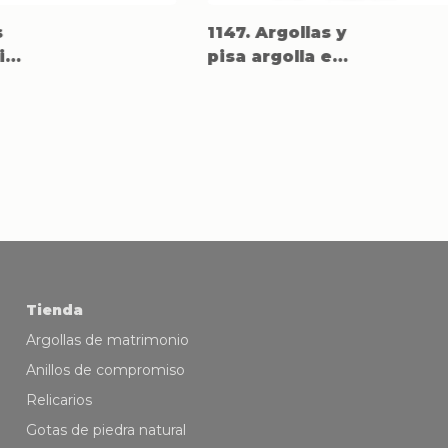
s
1147. Argollas y
io
pisa argolla en
Titanio con oro
rosado 18k.
Tienda
Argollas de matrimonio
Anillos de compromiso
Relicarios
Gotas de piedra natural