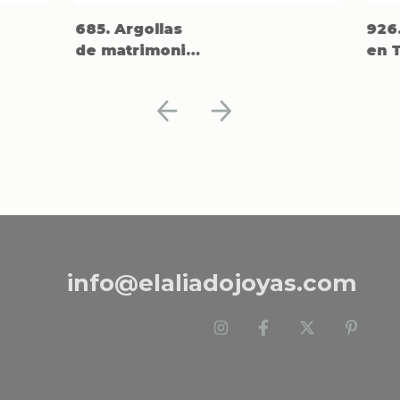
685. Argollas
926.
de matrimonio
en T
en Titanio.
oro
18k.
info@elaliadojoyas.com