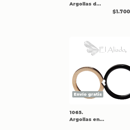
Argollas de
matrimonio
$1.70
en titanio.
Envío gratis
1065.
Argollas en
Titanio y oro