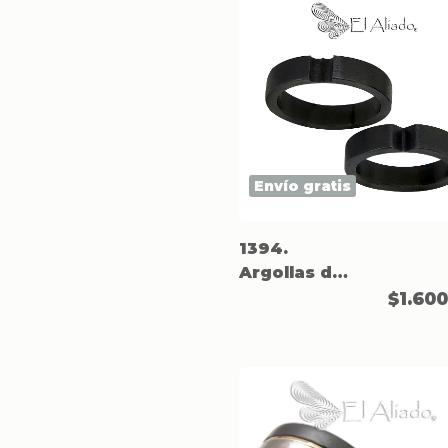
Envío gratis
1394.
Argollas de
matrimonio
$1.60
negras en
titanio.