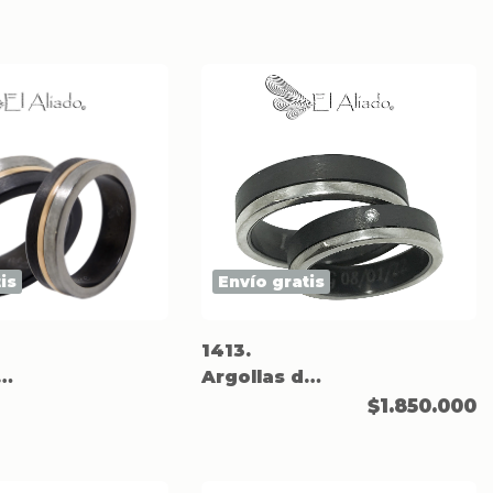
titanio
media caña
con canal en
plata
is
Envío gratis
1413.
e
Argollas de
o
matrimonio
$1.850.000
en Titanio y
plata.