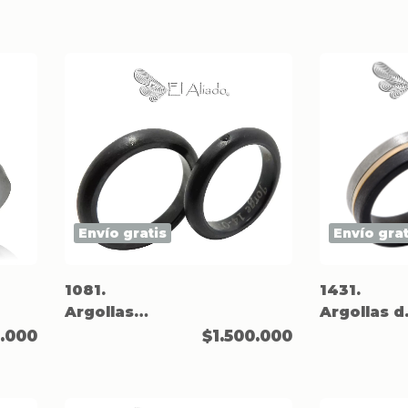
en titanio.
en titanio.
Envío gratis
Envío grat
1081.
1431.
Argollas
Argollas d
negras en
matrimoni
0.000
$1.500.000
Titanio
en titanio.
media caña.