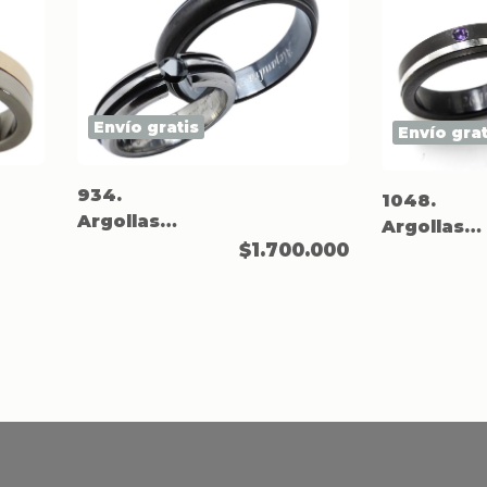
Envío gratis
Envío grat
934.
1048.
Argollas
Argollas
negras en
$1.700.000
negras en
Titanio.
Titanio co
canal de
plata.