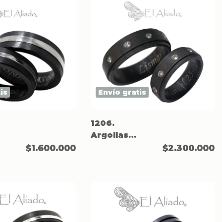
is
Envío gratis
1206.
Argollas
negras en
$1.600.000
$2.300.000
n
titanio con
biseles.