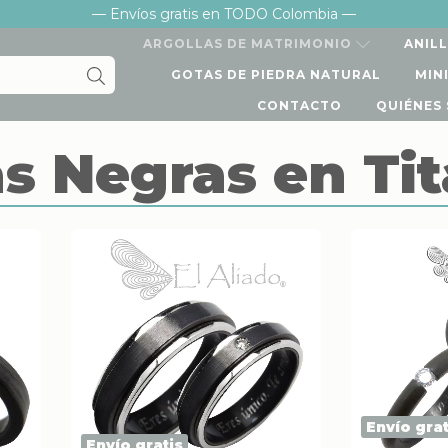
— Envíos gratis en TODO Colombia —
ARGOLLAS DE MATRIMONIO
ANIL
GOTAS DE PIEDRA NATURAL
MIN
CONTACTO
QUIÉNES
as Negras en Ti
Envío grat
Envío gratis