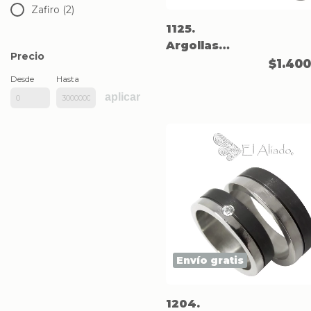
Zafiro (2)
1125.
Argollas
Precio
negras en
$1.40
Titanio,
Desde
Hasta
acabado
aplicar
mate.
Envío gratis
1204.