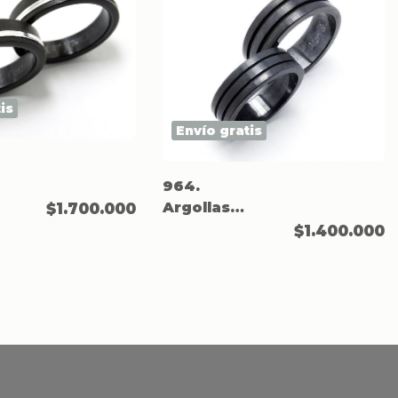
is
Envío gratis
964.
Argollas
$1.700.000
n
negras en
$1.400.000
Titanio mate
con 2
canales.