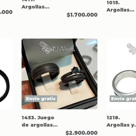
1015.
Argollas
Argollas
0.000
negras en
$1.700.000
negras en
Titanio mate
Titanio y
con canal.
biseladas.
Envío gratis
Envío grat
1453. Juego
1218.
de argollas y
Argollas y
pisa argollas
pisa argol
$2.900.000