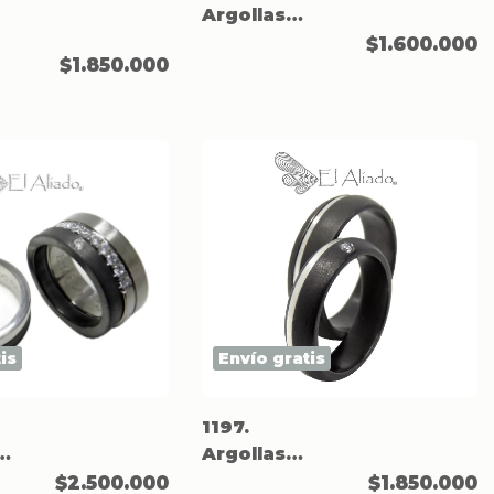
Argollas
negras en
$1.600.000
$1.850.000
titanio.
is
Envío gratis
1197.
Argollas
las
negras en
$2.500.000
$1.850.000