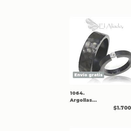
rosado 18k.
Envío gratis
1064.
Argollas
matrimonio
$1.70
negras en
Titanio.