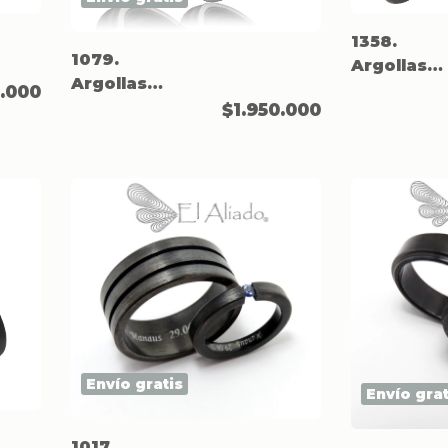
1358.
1079.
Argollas
Argollas
negras en
0.000
negras en
$1.950.000
titanio
Titanio,
biseles en
plata.
Envío gratis
Envío grat
1017.