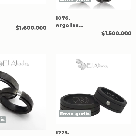
1076.
Argollas
$1.600.000
negras en
$1.500.000
Titanio
biseladas.
Envío gratis
is
1225.