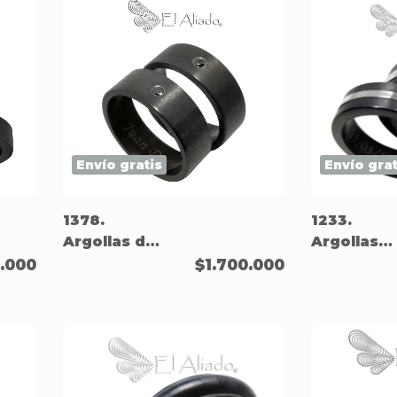
Envío gratis
Envío grat
1378.
1233.
Argollas de
Argollas
matrimonio
negras en
0.000
$1.700.000
negras en
titanio co
titanio
canal en
plata.