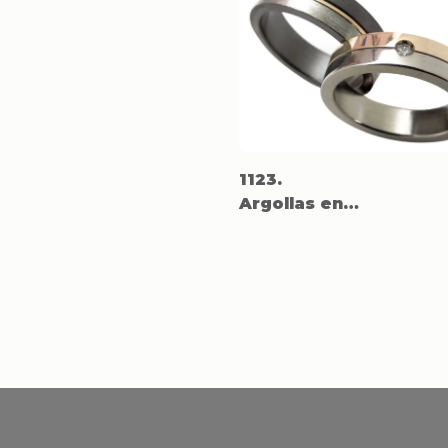
1123.
Argollas en
Titanio con
oro rosado
18k.