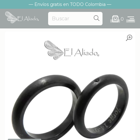
— Envíos gratis en TODO Colombia —
0