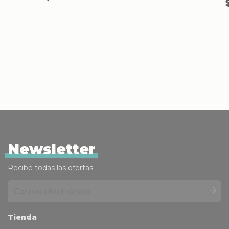
Titanio mate
.
con canal.
Newsletter
Recibe todas las ofertas
Tienda