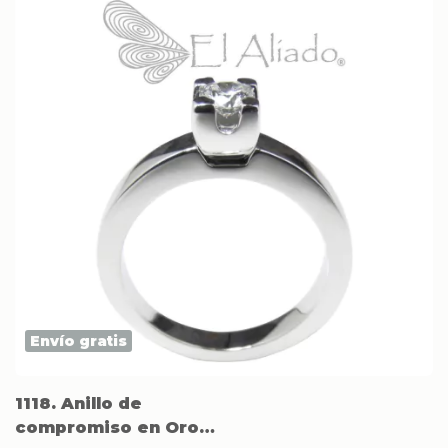
Envío gratis
1118. Anillo de
compromiso en Oro