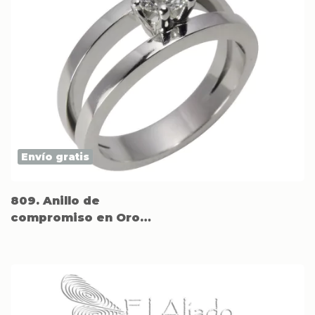
Envío gratis
809. Anillo de
compromiso en Oro
Blanco 18k.