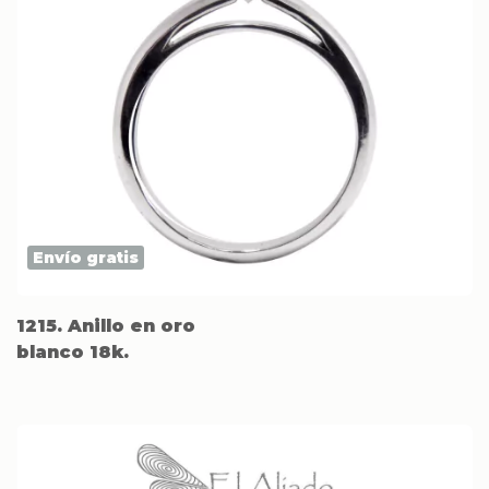
Envío gratis
1215. Anillo en oro
blanco 18k.