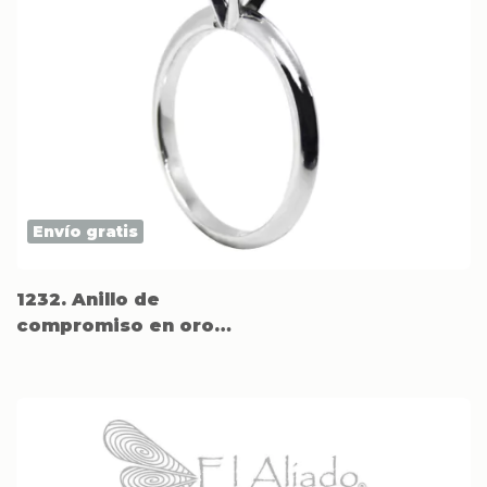
Envío gratis
1232. Anillo de
compromiso en oro
blanco 18k.