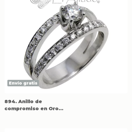
Envío gratis
894. Anillo de
compromiso en Oro
Blanco 18k.