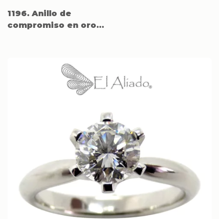
1196. Anillo de
compromiso en oro
blanco 18k.