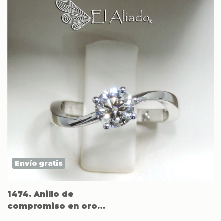
Envío gratis
1474. Anillo de
compromiso en oro
blanco 18k.