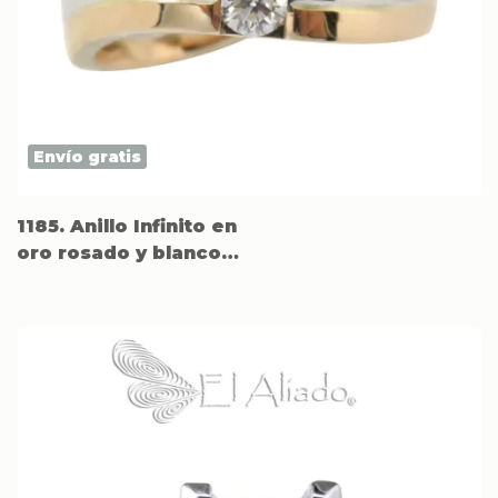
Envío gratis
1185. Anillo Infinito en
oro rosado y blanco
18k.