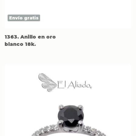
Envío gratis
1363. Anillo en oro
blanco 18k.