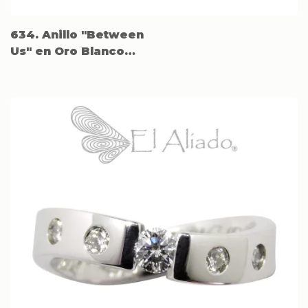
634. Anillo "Between
Us" en Oro Blanco
18k.