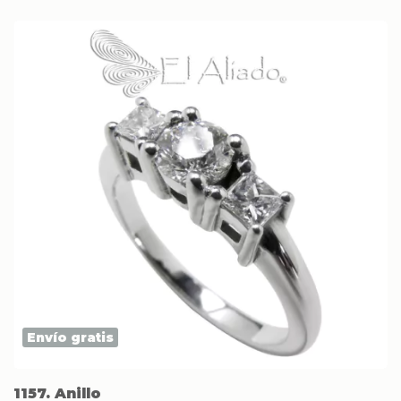
Envío gratis
1157. Anillo