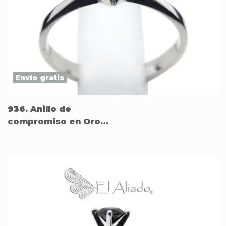
Envío gratis
936. Anillo de
compromiso en Oro
Blanco 18k.